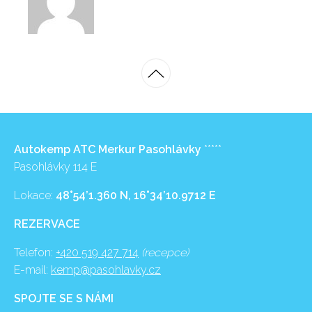
Autokemp ATC Merkur Pasohlávky
*****
Pasohlávky 114 E
Lokace:
48°54’1.360 N, 16°34’10.9712 E
REZERVACE
Telefon:
+420 519 427 714
(recepce)
E-mail:
kemp@pasohlavky.cz
SPOJTE SE S NÁMI