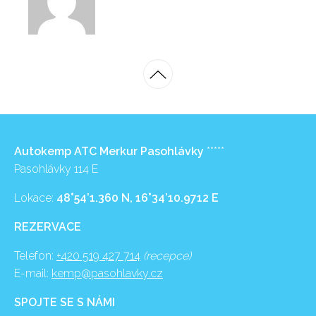
Autokemp ATC Merkur Pasohlávky
*****
Pasohlávky 114 E
Lokace:
48°54’1.360 N, 16°34’10.9712 E
REZERVACE
Telefon:
+420 519 427 714
(recepce)
E-mail:
kemp@pasohlavky.cz
SPOJTE SE S NÁMI