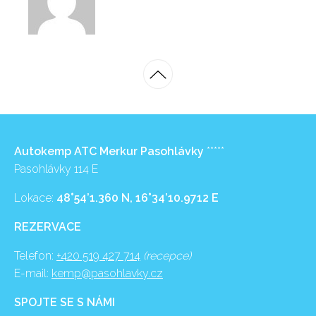
Autokemp ATC Merkur Pasohlávky
*****
Pasohlávky 114 E
Lokace:
48°54’1.360 N, 16°34’10.9712 E
REZERVACE
Telefon:
+420 519 427 714
(recepce)
E-mail:
kemp@pasohlavky.cz
SPOJTE SE S NÁMI