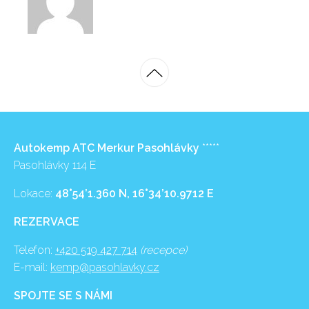
Autokemp ATC Merkur Pasohlávky
*****
Pasohlávky 114 E
Lokace:
48°54’1.360 N, 16°34’10.9712 E
REZERVACE
Telefon:
+420 519 427 714
(recepce)
E-mail:
kemp@pasohlavky.cz
SPOJTE SE S NÁMI