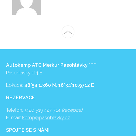
Autokemp ATC Merkur Pasohlávky
*****
Pasohlávky 114 E
Lokace:
48°54’1.360 N, 16°34’10.9712 E
REZERVACE
Telefon:
+420 519 427 714
(recepce)
E-mail:
kemp@pasohlavky.cz
SPOJTE SE S NÁMI