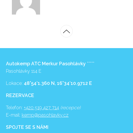
Autokemp ATC Merkur Pasohlávky
*****
Pasohlávky 114 E
Lokace:
48°54’1.360 N, 16°34’10.9712 E
REZERVACE
Telefon:
+420 519 427 714
(recepce)
E-mail:
kemp@pasohlavky.cz
SPOJTE SE S NÁMI