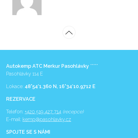
Autokemp ATC Merkur Pasohlávky
*****
Pasohlávky 114 E
Lokace:
48°54’1.360 N, 16°34’10.9712 E
REZERVACE
Telefon:
+420 519 427 714
(recepce)
E-mail:
kemp@pasohlavky.cz
SPOJTE SE S NÁMI