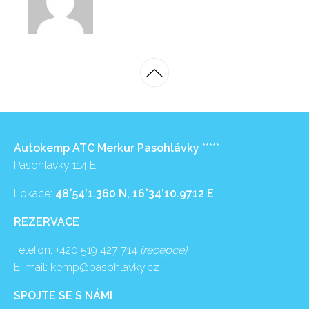
Autokemp ATC Merkur Pasohlávky
*****
Pasohlávky 114 E
Lokace:
48°54’1.360 N, 16°34’10.9712 E
REZERVACE
Telefon:
+420 519 427 714
(recepce)
E-mail:
kemp@pasohlavky.cz
SPOJTE SE S NÁMI