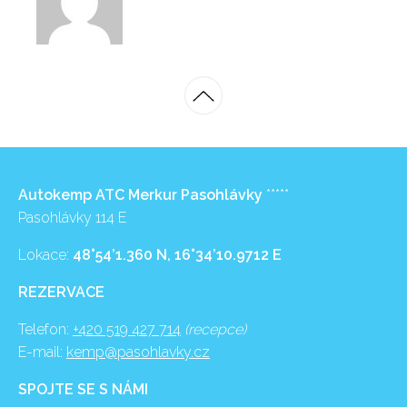
Autokemp ATC Merkur Pasohlávky
*****
Pasohlávky 114 E
Lokace:
48°54’1.360 N, 16°34’10.9712 E
REZERVACE
Telefon:
+420 519 427 714
(recepce)
E-mail:
kemp@pasohlavky.cz
SPOJTE SE S NÁMI