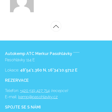
Autokemp ATC Merkur Pasohlávky
*****
Pasohlávky 114 E
Lokace:
48°54’1.360 N, 16°34’10.9712 E
REZERVACE
Telefon:
+420 519 427 714
(recepce)
E-mail:
kemp@pasohlavky.cz
SPOJTE SE S NÁMI