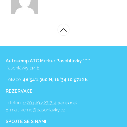
Autokemp ATC Merkur Pasohlávky
*****
Pasohlávky 114 E
Lokace:
48°54’1.360 N, 16°34’10.9712 E
REZERVACE
Telefon:
+420 519 427 714
(recepce)
E-mail:
kemp@pasohlavky.cz
SPOJTE SE S NÁMI