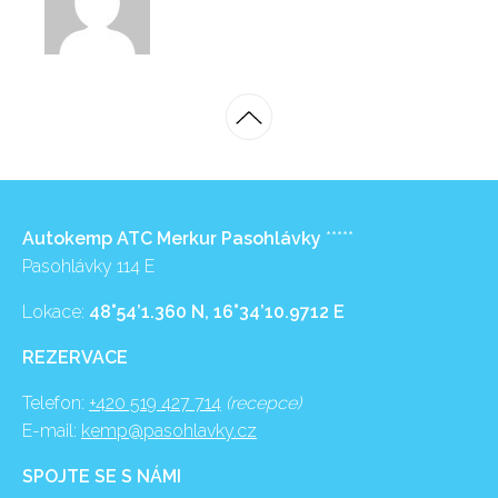
Autokemp ATC Merkur Pasohlávky
*****
Pasohlávky 114 E
Lokace:
48°54’1.360 N, 16°34’10.9712 E
REZERVACE
Telefon:
+420 519 427 714
(recepce)
E-mail:
kemp@pasohlavky.cz
SPOJTE SE S NÁMI