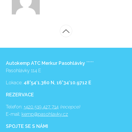
Autokemp ATC Merkur Pasohlávky
*****
Pasohlávky 114 E
Lokace:
48°54’1.360 N, 16°34’10.9712 E
REZERVACE
Telefon:
+420 519 427 714
(recepce)
E-mail:
kemp@pasohlavky.cz
SPOJTE SE S NÁMI