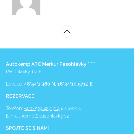
Autokemp ATC Merkur Pasohlávky
*****
Pasohlávky 114 E
Lokace:
48°54’1.360 N, 16°34’10.9712 E
REZERVACE
Telefon:
+420 519 427 714
(recepce)
E-mail:
kemp@pasohlavky.cz
SPOJTE SE S NÁMI