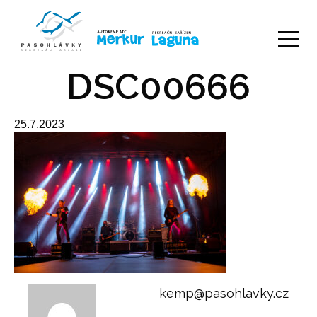
DSC00666
25.7.2023
kemp@pasohlavky.cz