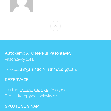
Autokemp ATC Merkur Pasohlávky
*****
Pasohlávky 114 E
Lokace:
48°54’1.360 N, 16°34’10.9712 E
REZERVACE
Telefon:
+420 519 427 714
(recepce)
E-mail:
kemp@pasohlavky.cz
SPOJTE SE S NÁMI