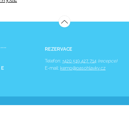
*****
REZERVACE
Telefon:
+420 519 427 714
(recepce)
 E
E-mail:
kemp@pasohlavky.cz