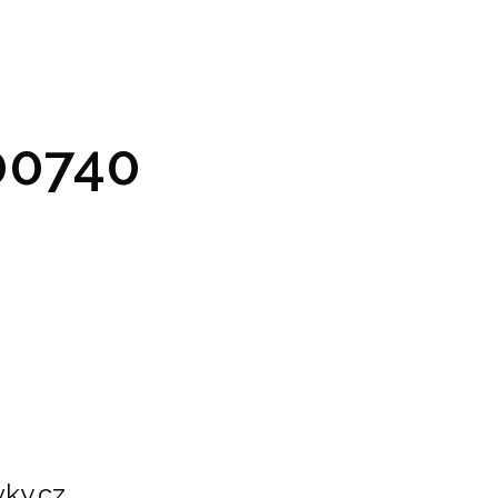
GRAM A VSTUPENKY
PRAKTICKÉ INFO
GALERIE
0740
ky.cz