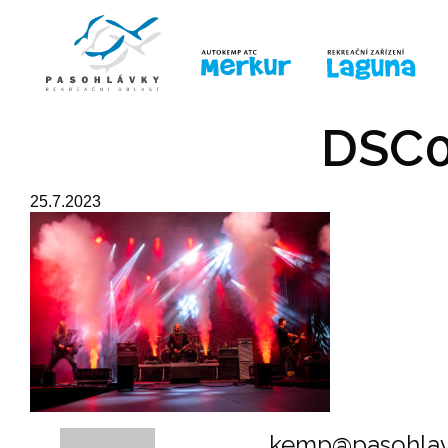
ÚVOD
LINE-UP
PRO DĚTI
PRO
DSC0
25.7.2023
kemp@pasohlav