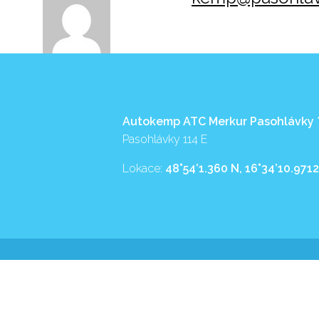
Autokemp ATC Merkur Pasohlávky
Pasohlávky 114 E
Lokace:
48°54’1.360 N, 16°34’10.9712