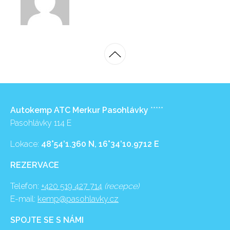
Autokemp ATC Merkur Pasohlávky
*****
Pasohlávky 114 E
Lokace:
48°54’1.360 N, 16°34’10.9712 E
REZERVACE
Telefon:
+420 519 427 714
(recepce)
E-mail:
kemp@pasohlavky.cz
SPOJTE SE S NÁMI