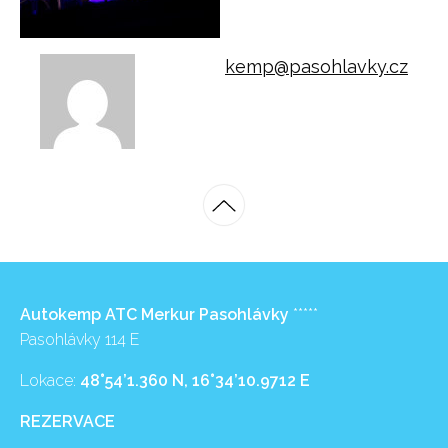
kemp@pasohlavky.cz
Autokemp ATC Merkur Pasohlávky
*****
Pasohlávky 114 E
Lokace:
48°54’1.360 N, 16°34’10.9712 E
REZERVACE