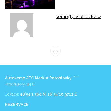
kemp@pasohlavky.cz
Autokemp ATC Merkur Pasohlávky
*****
Pasohlávky 114 E
Lokace:
48°54’1.360 N, 16°34’10.9712 E
REZERVACE