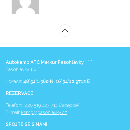
Autokemp ATC Merkur Pasohlávky
*****
Pasohlávky 114 E
Lokace:
48°54’1.360 N, 16°34’10.9712 E
REZERVACE
Telefon:
+420 519 427 714
(recepce)
E-mail:
kemp@pasohlavky.cz
SPOJTE SE S NÁMI