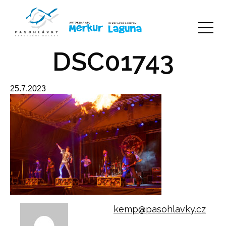
DSC01743
25.7.2023
kemp@pasohlavky.cz