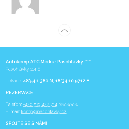
Autokemp ATC Merkur Pasohlávky
*****
Pasohlávky 114 E
Lokace:
48°54’1.360 N, 16°34’10.9712 E
REZERVACE
Telefon:
+420 519 427 714
(recepce)
E-mail:
kemp@pasohlavky.cz
SPOJTE SE S NÁMI