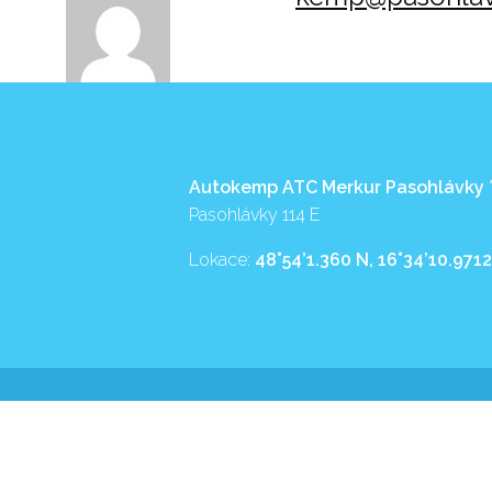
Autokemp ATC Merkur Pasohlávky
Pasohlávky 114 E
Lokace:
48°54’1.360 N, 16°34’10.9712