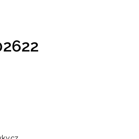
GRAM A VSTUPENKY
PRAKTICKÉ INFO
GALERIE
2622
ky.cz