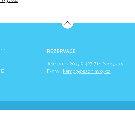
*****
REZERVACE
Telefon:
+420 519 427 714
(recepce)
 E
E-mail:
kemp@pasohlavky.cz