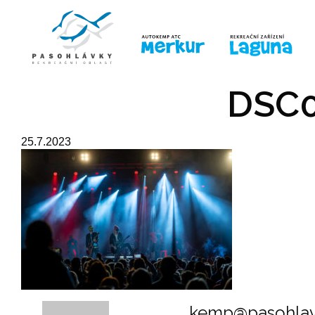
ÚVOD
LINE-UP
PRO DĚTI
PRO
DSC0
25.7.2023
kemp@pasohlav