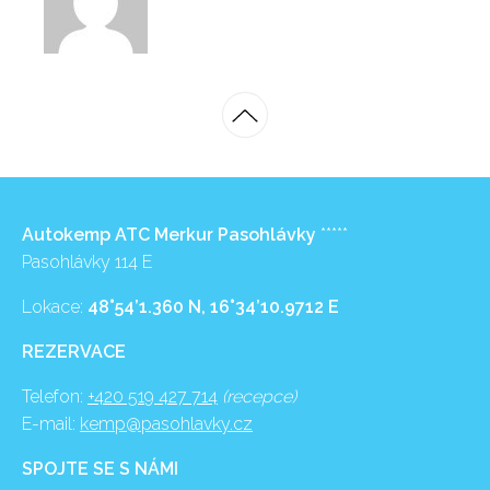
Autokemp ATC Merkur Pasohlávky
*****
Pasohlávky 114 E
Lokace:
48°54’1.360 N, 16°34’10.9712 E
REZERVACE
Telefon:
+420 519 427 714
(recepce)
E-mail:
kemp@pasohlavky.cz
SPOJTE SE S NÁMI