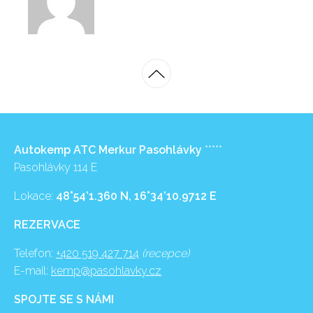
Autokemp ATC Merkur Pasohlávky
*****
Pasohlávky 114 E
Lokace:
48°54’1.360 N, 16°34’10.9712 E
REZERVACE
Telefon:
+420 519 427 714
(recepce)
E-mail:
kemp@pasohlavky.cz
SPOJTE SE S NÁMI