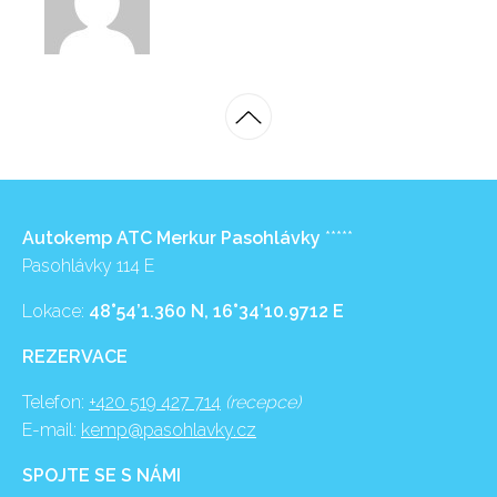
Autokemp ATC Merkur Pasohlávky
*****
Pasohlávky 114 E
Lokace:
48°54’1.360 N, 16°34’10.9712 E
REZERVACE
Telefon:
+420 519 427 714
(recepce)
E-mail:
kemp@pasohlavky.cz
SPOJTE SE S NÁMI