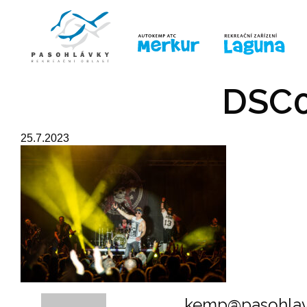
ÚVOD
LINE-UP
PRO DĚTI
PRO
DSC0
25.7.2023
kemp@pasohlav