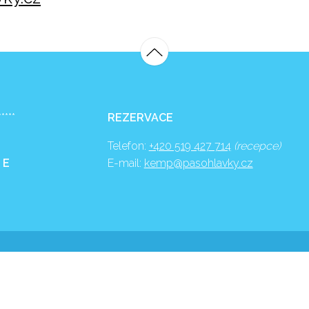
*****
REZERVACE
Telefon:
+420 519 427 714
(recepce)
 E
E-mail:
kemp@pasohlavky.cz