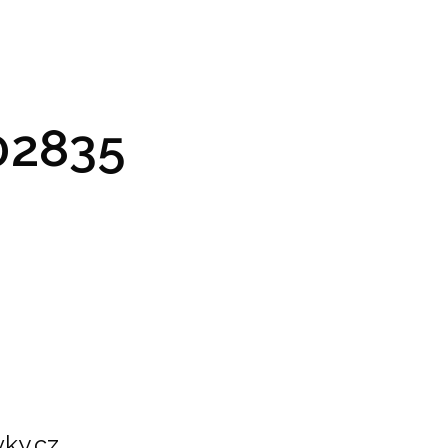
GRAM A VSTUPENKY
PRAKTICKÉ INFO
GALERIE
2835
ky.cz