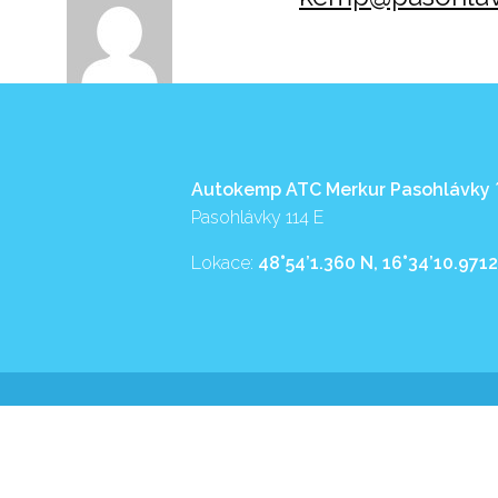
Autokemp ATC Merkur Pasohlávky
Pasohlávky 114 E
Lokace:
48°54’1.360 N, 16°34’10.9712