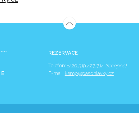
*****
REZERVACE
Telefon:
+420 519 427 714
(recepce)
 E
E-mail:
kemp@pasohlavky.cz