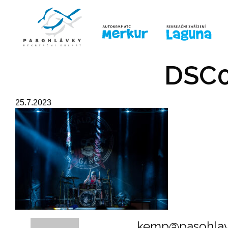
ÚVOD
LINE-UP
PRO DĚTI
PRO
DSC0
25.7.2023
kemp@pasohlav