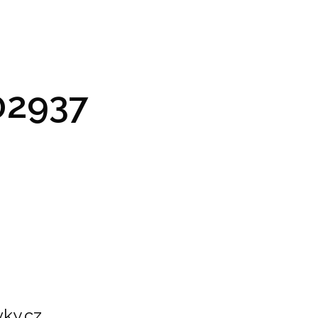
GRAM A VSTUPENKY
PRAKTICKÉ INFO
GALERIE
2937
ky.cz