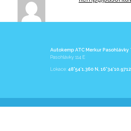
Autokemp ATC Merkur Pasohlávky
Pasohlávky 114 E
Lokace:
48°54’1.360 N, 16°34’10.9712