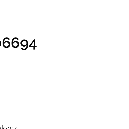
GRAM A VSTUPENKY
PRAKTICKÉ INFO
GALERIE
6694
ky.cz