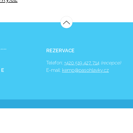
*****
REZERVACE
Telefon:
+420 519 427 714
(recepce)
 E
E-mail:
kemp@pasohlavky.cz