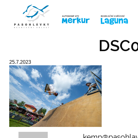
ÚVOD
LINE-UP
PRO DĚTI
PRO
DSC0
25.7.2023
kemp@pasohlav