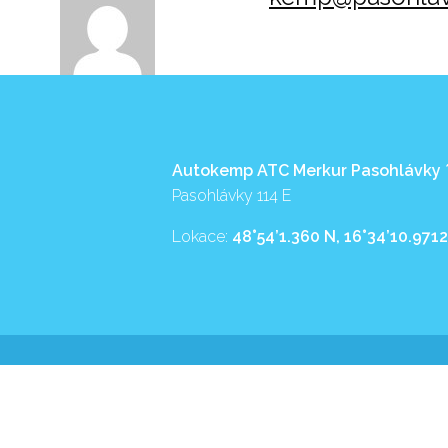
Autokemp ATC Merkur Pasohlávky
Pasohlávky 114 E
Lokace:
48°54’1.360 N, 16°34’10.9712