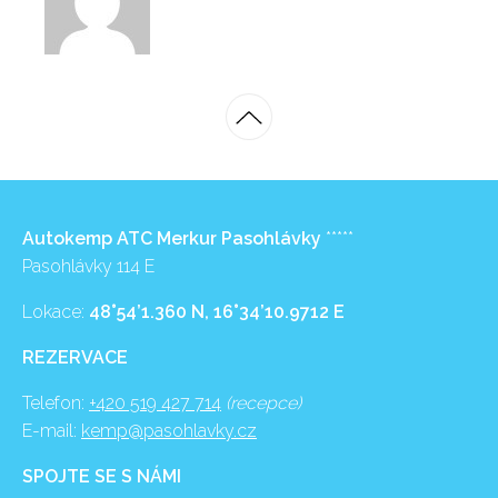
Autokemp ATC Merkur Pasohlávky
*****
Pasohlávky 114 E
Lokace:
48°54’1.360 N, 16°34’10.9712 E
REZERVACE
Telefon:
+420 519 427 714
(recepce)
E-mail:
kemp@pasohlavky.cz
SPOJTE SE S NÁMI