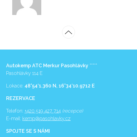
Autokemp ATC Merkur Pasohlávky
*****
Pasohlávky 114 E
Lokace:
48°54’1.360 N, 16°34’10.9712 E
REZERVACE
Telefon:
+420 519 427 714
(recepce)
E-mail:
kemp@pasohlavky.cz
SPOJTE SE S NÁMI