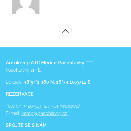
Autokemp ATC Merkur Pasohlávky
*****
Pasohlávky 114 E
Lokace:
48°54’1.360 N, 16°34’10.9712 E
REZERVACE
Telefon:
+420 519 427 714
(recepce)
E-mail:
kemp@pasohlavky.cz
SPOJTE SE S NÁMI