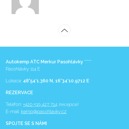
Autokemp ATC Merkur Pasohlávky
*****
Pasohlávky 114 E
Lokace:
48°54’1.360 N, 16°34’10.9712 E
REZERVACE
Telefon:
+420 519 427 714
(recepce)
E-mail:
kemp@pasohlavky.cz
SPOJTE SE S NÁMI