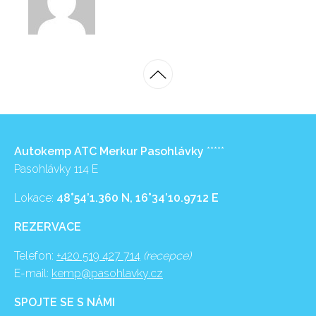
Autokemp ATC Merkur Pasohlávky
*****
Pasohlávky 114 E
Lokace:
48°54’1.360 N, 16°34’10.9712 E
REZERVACE
Telefon:
+420 519 427 714
(recepce)
E-mail:
kemp@pasohlavky.cz
SPOJTE SE S NÁMI