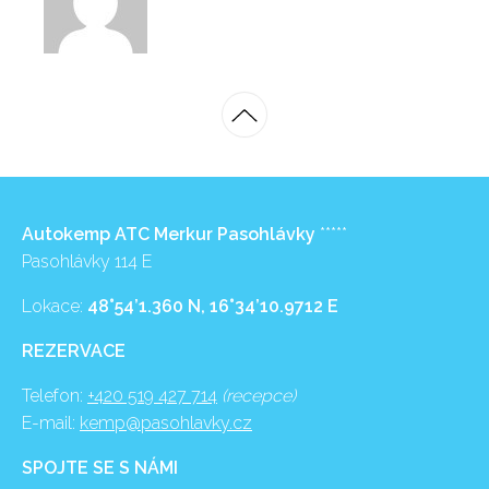
Autokemp ATC Merkur Pasohlávky
*****
Pasohlávky 114 E
Lokace:
48°54’1.360 N, 16°34’10.9712 E
REZERVACE
Telefon:
+420 519 427 714
(recepce)
E-mail:
kemp@pasohlavky.cz
SPOJTE SE S NÁMI