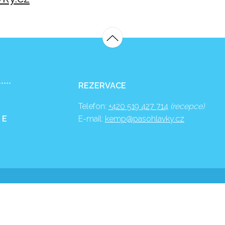
*****
REZERVACE
Telefon:
+420 519 427 714
(recepce)
 E
E-mail:
kemp@pasohlavky.cz