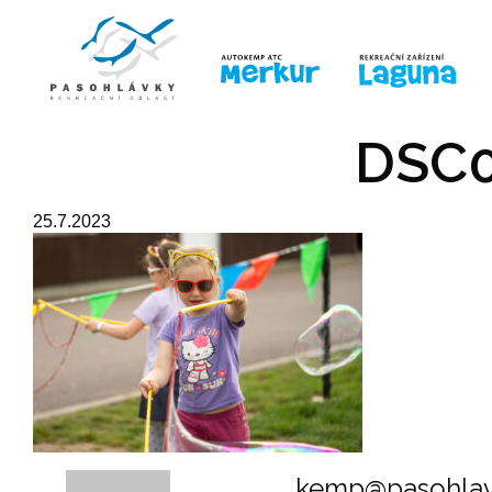
ÚVOD
LINE-UP
PRO DĚTI
PRO
DSC0
25.7.2023
kemp@pasohlav