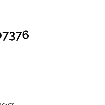
GRAM A VSTUPENKY
PRAKTICKÉ INFO
GALERIE
7376
ky.cz