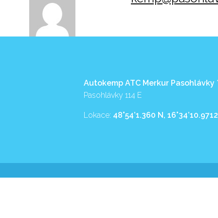
Autokemp ATC Merkur Pasohlávky
Pasohlávky 114 E
Lokace:
48°54’1.360 N, 16°34’10.9712