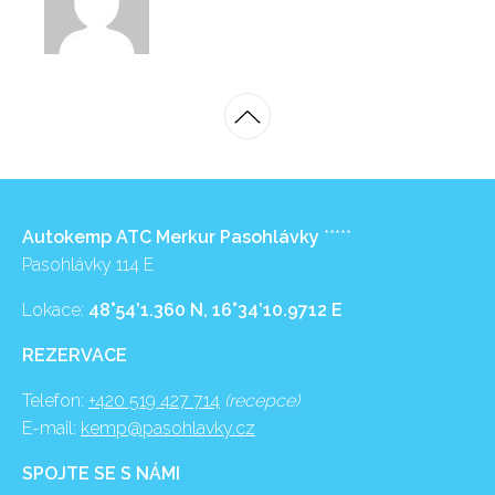
Autokemp ATC Merkur Pasohlávky
*****
Pasohlávky 114 E
Lokace:
48°54’1.360 N, 16°34’10.9712 E
REZERVACE
Telefon:
+420 519 427 714
(recepce)
E-mail:
kemp@pasohlavky.cz
SPOJTE SE S NÁMI