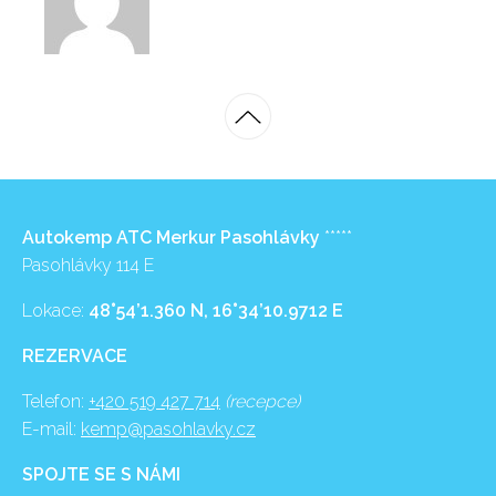
Autokemp ATC Merkur Pasohlávky
*****
Pasohlávky 114 E
Lokace:
48°54’1.360 N, 16°34’10.9712 E
REZERVACE
Telefon:
+420 519 427 714
(recepce)
E-mail:
kemp@pasohlavky.cz
SPOJTE SE S NÁMI