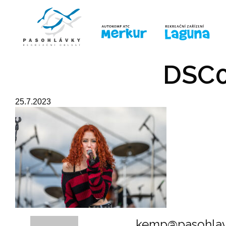
ÚVOD
LINE-UP
PRO DĚTI
PRO
DSC0
25.7.2023
kemp@pasohlav