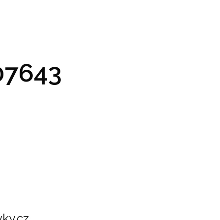
GRAM A VSTUPENKY
PRAKTICKÉ INFO
GALERIE
7643
ky.cz