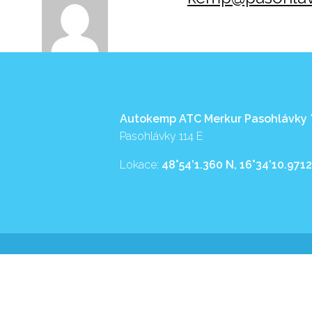
Autokemp ATC Merkur Pasohlávky
Pasohlávky 114 E
Lokace:
48°54’1.360 N, 16°34’10.9712