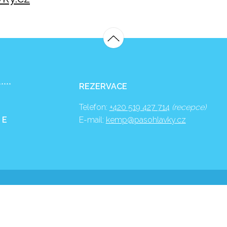
*****
REZERVACE
Telefon:
+420 519 427 714
(recepce)
 E
E-mail:
kemp@pasohlavky.cz