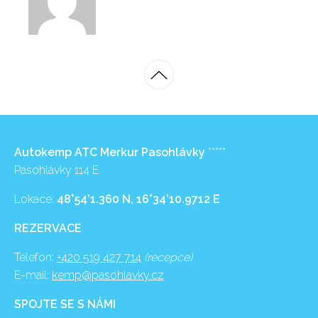
Autokemp ATC Merkur Pasohlávky
*****
Pasohlávky 114 E
Lokace:
48°54’1.360 N, 16°34’10.9712 E
REZERVACE
Telefon:
+420 519 427 714
(recepce)
E-mail:
kemp@pasohlavky.cz
SPOJTE SE S NÁMI