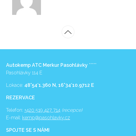
Autokemp ATC Merkur Pasohlávky
*****
Pasohlávky 114 E
Lokace:
48°54’1.360 N, 16°34’10.9712 E
REZERVACE
Telefon:
+420 519 427 714
(recepce)
E-mail:
kemp@pasohlavky.cz
SPOJTE SE S NÁMI