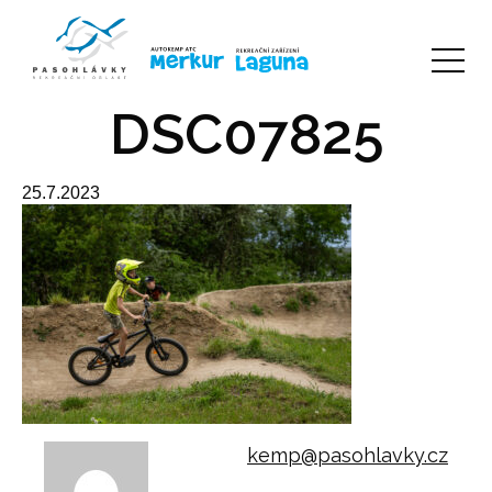
DSC07825
25.7.2023
kemp@pasohlavky.cz