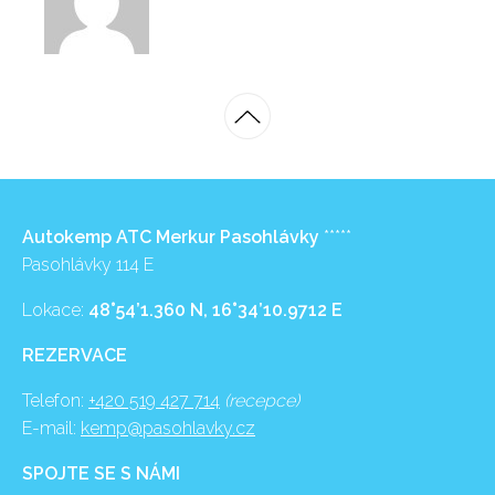
Autokemp ATC Merkur Pasohlávky
*****
Pasohlávky 114 E
Lokace:
48°54’1.360 N, 16°34’10.9712 E
REZERVACE
Telefon:
+420 519 427 714
(recepce)
E-mail:
kemp@pasohlavky.cz
SPOJTE SE S NÁMI