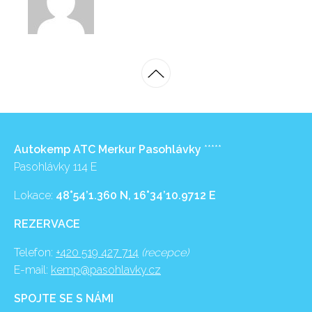
Autokemp ATC Merkur Pasohlávky
*****
Pasohlávky 114 E
Lokace:
48°54’1.360 N, 16°34’10.9712 E
REZERVACE
Telefon:
+420 519 427 714
(recepce)
E-mail:
kemp@pasohlavky.cz
SPOJTE SE S NÁMI