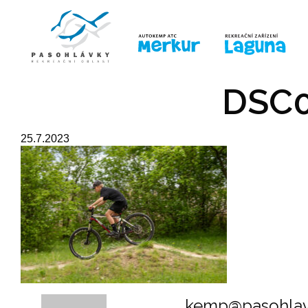
ÚVOD
LINE-UP
PRO DĚTI
PRO
DSC0
25.7.2023
kemp@pasohlav