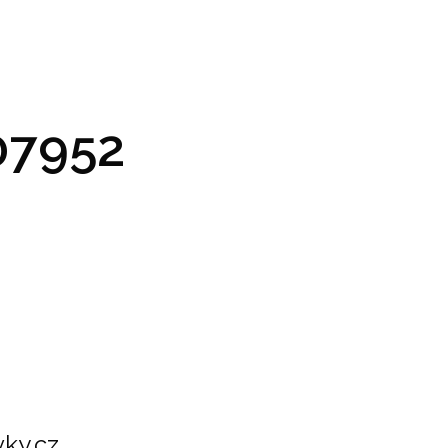
GRAM A VSTUPENKY
PRAKTICKÉ INFO
GALERIE
7952
ky.cz