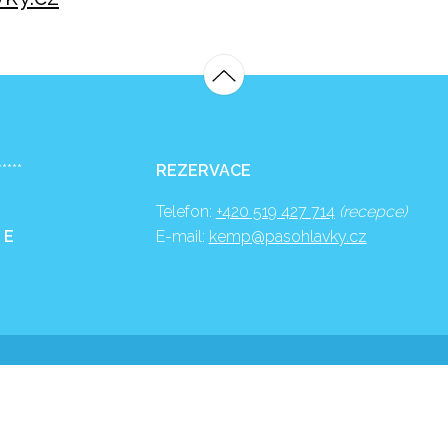
*****
REZERVACE
Telefon:
+420 519 427 714
(recepce)
 E
E-mail:
kemp@pasohlavky.cz