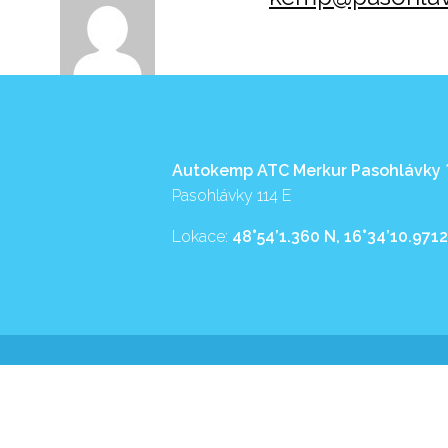
Autokemp ATC Merkur Pasohlávky
Pasohlávky 114 E
Lokace:
48°54’1.360 N, 16°34’10.9712