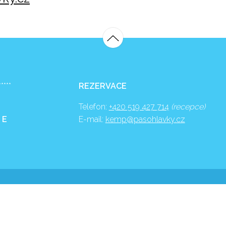
*****
REZERVACE
Telefon:
+420 519 427 714
(recepce)
 E
E-mail:
kemp@pasohlavky.cz