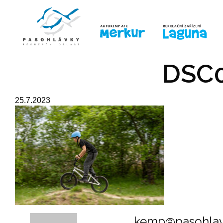
ÚVOD
LINE-UP
PRO DĚTI
PRO
DSC0
25.7.2023
kemp@pasohlav