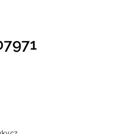
GRAM A VSTUPENKY
PRAKTICKÉ INFO
GALERIE
7971
ky.cz