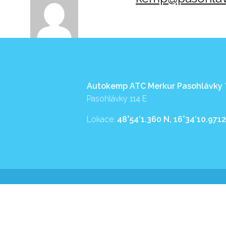
Autokemp ATC Merkur Pasohlávky
Pasohlávky 114 E
Lokace:
48°54’1.360 N, 16°34’10.9712