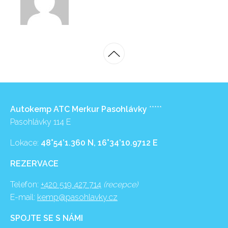
Autokemp ATC Merkur Pasohlávky
*****
Pasohlávky 114 E
Lokace:
48°54’1.360 N, 16°34’10.9712 E
REZERVACE
Telefon:
+420 519 427 714
(recepce)
E-mail:
kemp@pasohlavky.cz
SPOJTE SE S NÁMI