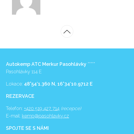
Autokemp ATC Merkur Pasohlávky
*****
Pasohlávky 114 E
Lokace:
48°54’1.360 N, 16°34’10.9712 E
REZERVACE
Telefon:
+420 519 427 714
(recepce)
E-mail:
kemp@pasohlavky.cz
SPOJTE SE S NÁMI