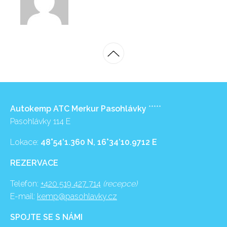
Autokemp ATC Merkur Pasohlávky
*****
Pasohlávky 114 E
Lokace:
48°54’1.360 N, 16°34’10.9712 E
REZERVACE
Telefon:
+420 519 427 714
(recepce)
E-mail:
kemp@pasohlavky.cz
SPOJTE SE S NÁMI