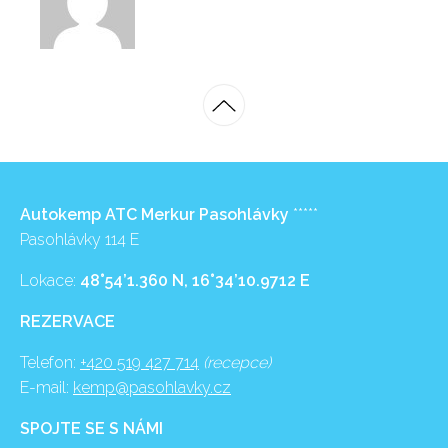
Autokemp ATC Merkur Pasohlávky
*****
Pasohlávky 114 E
Lokace:
48°54’1.360 N, 16°34’10.9712 E
REZERVACE
Telefon:
+420 519 427 714
(recepce)
E-mail:
kemp@pasohlavky.cz
SPOJTE SE S NÁMI