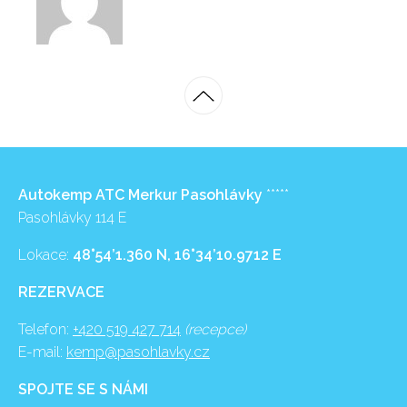
Autokemp ATC Merkur Pasohlávky
*****
Pasohlávky 114 E
Lokace:
48°54’1.360 N, 16°34’10.9712 E
REZERVACE
Telefon:
+420 519 427 714
(recepce)
E-mail:
kemp@pasohlavky.cz
SPOJTE SE S NÁMI