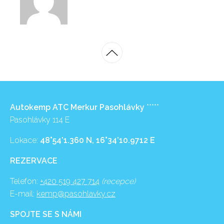
Autokemp ATC Merkur Pasohlávky
*****
Pasohlávky 114 E
Lokace:
48°54’1.360 N, 16°34’10.9712 E
REZERVACE
Telefon:
+420 519 427 714
(recepce)
E-mail:
kemp@pasohlavky.cz
SPOJTE SE S NÁMI