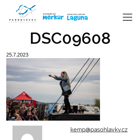
DSC09608
25.7.2023
kemp@pasohlavky.cz